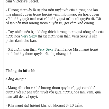
cảm Victoria’s Secret.
- Hương thơm ấy là sự pha trộn tuyệt vời của hương hoa lan
nhẹ nhàng quyện trong hương vani ngọt ngào, rồi hòa quyện
với hương quýt tươi mát và hương quả mâm xôi quyến rũ. Tất
cả tạo nên một hương thơm quyến rũ, gợi cảm khó cưỡng.
- Tuy nhiên nếu bạn không thích hương thơm quá nồng nàn của
nước hoa
Very Sexy
thì xịt thơm toàn thân Veru Sexy là sản
phẩm dành cho bạn.
- Xịt thơm toàn thân
Very Sexy
Frangrance Mist mang trong
mình hương thơm quyến rũ, nhẹ nhàng hơn.
Thông tin hữu ích
Công dụng :
- Mang đến cho cơ thể hương thơm quyến rũ, gợi cảm khó
cưỡng với sự pha trộn tuyệt vời giữa hương hoa lan, vani, quả
mân xôi đen và quýt.
- Khả năng giữ hương khá tốt, khoảng 8- 10 tiếng.