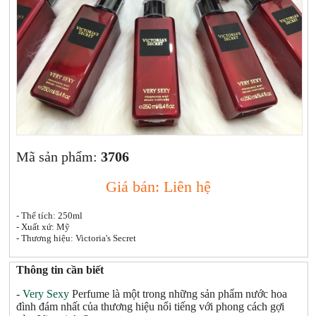
Xịt khoáng
Giảm cân | Tăng cân
Sữa rửa mặt | Tẩy trang | Lột mụn
Sp chăm sóc da khác
Nước hoa hồng | Toner
Sản phẩm trang điểm khác
Kit | Samples các loại
Cushion | BB cream | CC cream
Mã sản phẩm:
3706
Giá bán: Liên hệ
- Thể tích: 250ml
- Xuất xứ: Mỹ
- Thương hiệu: Victoria's Secret
Thông tin cần biết
-
Very Sexy
Perfume là một trong những sản phẩm nước hoa
đình đám nhất của thương hiệu nổi tiếng với phong cách gợi