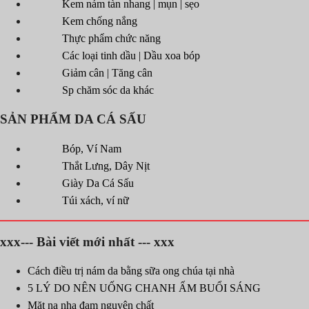
Kem nám tàn nhang | mụn | sẹo
Kem chống nắng
Thực phẩm chức năng
Các loại tinh dầu | Dầu xoa bóp
Giảm cân | Tăng cân
Sp chăm sóc da khác
SẢN PHẨM DA CÁ SẤU
Bóp, Ví Nam
Thắt Lưng, Dây Nịt
Giày Da Cá Sấu
Túi xách, ví nữ
xxx--- Bài viết mới nhất --- xxx
Cách điều trị nám da bằng sữa ong chúa tại nhà
5 LÝ DO NÊN UỐNG CHANH ẤM BUỔI SÁNG
Mặt nạ nha đam nguyên chất