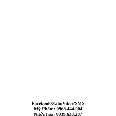
Facebook/Zalo/Viber/SMS
Mỹ Phẩm: 0968.444.004
Nước hoa: 0939.633.207