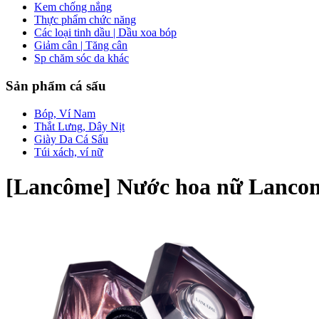
Kem chống nắng
Thực phẩm chức năng
Các loại tinh dầu | Dầu xoa bóp
Giảm cân | Tăng cân
Sp chăm sóc da khác
Sản phẩm cá sấu
Bóp, Ví Nam
Thắt Lưng, Dây Nịt
Giày Da Cá Sấu
Túi xách, ví nữ
[Lancôme] Nước hoa nữ Lancom