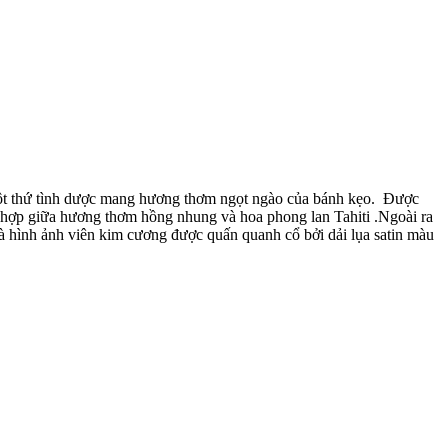
ột thứ tình dược mang hương thơm ngọt ngào của bánh kẹo. Được
i hợp giữa hương thơm hồng nhung và hoa phong lan Tahiti .Ngoài ra
là hình ảnh viên kim cương được quấn quanh cổ bởi dải lụa satin màu