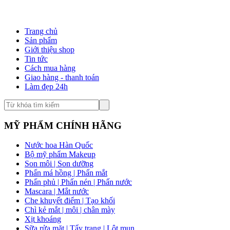
Trang chủ
Sản phẩm
Giới thiệu shop
Tin tức
Cách mua hàng
Giao hàng - thanh toán
Làm đẹp 24h
MỸ PHẨM CHÍNH HÃNG
Nước hoa Hàn Quốc
Bộ mỹ phẩm Makeup
Son môi | Son dưỡng
Phấn má hồng | Phấn mắt
Phấn phủ | Phấn nén | Phấn nước
Mascara | Mắt nước
Che khuyết điểm | Tạo khối
Chì kẻ mắt | môi | chân mày
Xịt khoáng
Sữa rửa mặt | Tẩy trang | Lột mụn