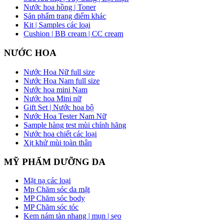
Nước hoa hồng | Toner
Sản phẩm trang điểm khác
Kit | Samples các loại
Cushion | BB cream | CC cream
NƯỚC HOA
Nước Hoa Nữ full size
Nước Hoa Nam full size
Nước hoa mini Nam
Nước hoa Mini nữ
Gift Set | Nước hoa bộ
Nước Hoa Tester Nam Nữ
Sample hàng test mùi chính hãng
Nước hoa chiết các loại
Xịt khử mùi toàn thân
MỸ PHẨM DƯỠNG DA
Mặt nạ các loại
Mp Chăm sóc da mặt
MP Chăm sóc body
MP Chăm sóc tóc
Kem nám tàn nhang | mụn | sẹo