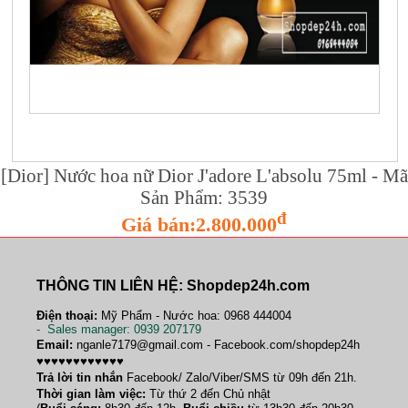
[Dior] Nước hoa nữ Dior J'adore L'absolu 75ml - Mã
Sản Phẩm: 3539
đ
Giá bán:2.800.000
THÔNG TIN LIÊN HỆ: Shopdep24h.com
Điện thoại:
Mỹ Phẩm - Nước hoa: 0968 444004
-
Sales manager
: 0939 207179
Email:
nganle7179@gmail.com - Facebook.com/shopdep24h
♥♥♥♥♥♥♥♥♥♥♥♥
Trả lời tin nhắn
Facebook/ Zalo/Viber/SMS từ 09h đến 21h.
Thời gian làm việc:
Từ thứ 2 đến Chủ nhật