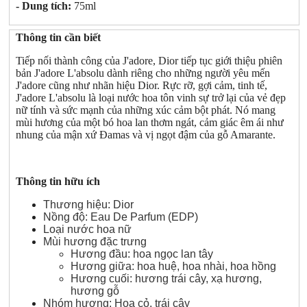
- Dung tích:
75ml
Thông tin cần biết
Tiếp nối thành công của J'adore, Dior tiếp tục giới thiệu phiên
bản J'adore L'absolu dành riêng cho những người yêu mến
J'adore cũng như nhãn hiệu Dior. Rực rỡ, gợi cảm, tinh tế,
J'adore L'absolu là loại nước hoa tôn vinh sự trở lại của vẻ đẹp
nữ tính và sức mạnh của những xúc cảm bột phát. Nó mang
mùi hương của một bó hoa lan thơm ngát, cảm giác êm ái như
nhung của mận xứ Đamas và vị ngọt đậm của gỗ Amarante.
Thông tin hữu ích
Thương hiệu: Dior
Nồng độ: Eau De Parfum (EDP)
Loại nước hoa nữ
Mùi hương đặc trưng
Hương đầu: hoa ngọc lan tây
Hương giữa: hoa huệ, hoa nhài, hoa hồng
Hương cuối: hương trái cây, xạ hương,
hương gỗ
Nhóm hương: Hoa cỏ, trái cây