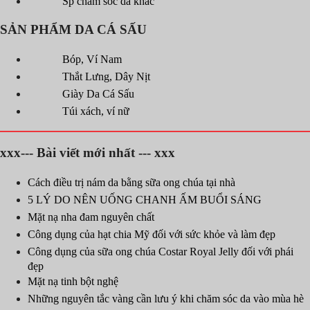
Sp chăm sóc da khác
SẢN PHẨM DA CÁ SẤU
Bóp, Ví Nam
Thắt Lưng, Dây Nịt
Giày Da Cá Sấu
Túi xách, ví nữ
xxx--- Bài viết mới nhất --- xxx
Cách điều trị nám da bằng sữa ong chúa tại nhà
5 LÝ DO NÊN UỐNG CHANH ẤM BUỔI SÁNG
Mặt nạ nha đam nguyên chất
Công dụng của hạt chia Mỹ đối với sức khỏe và làm đẹp
Công dụng của sữa ong chúa Costar Royal Jelly đối với phái
đẹp
Mặt nạ tinh bột nghệ
Những nguyên tắc vàng cần lưu ý khi chăm sóc da vào mùa hè