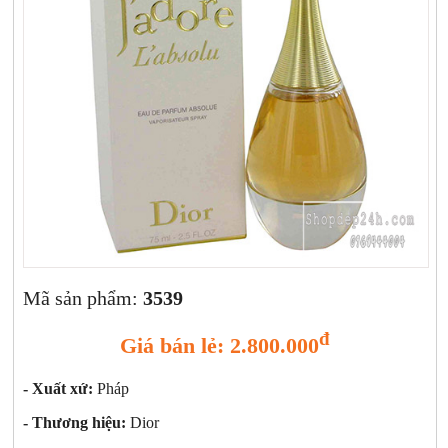
Xịt khoáng
Giảm cân | Tăng cân
Sữa rửa mặt | Tẩy trang | Lột mụn
Sp chăm sóc da khác
Nước hoa hồng | Toner
Sản phẩm trang điểm khác
Kit | Samples các loại
Cushion | BB cream | CC cream
Mã sản phẩm:
3539
đ
Giá bán lẻ: 2.800.000
- Xuất xứ:
Pháp
- Thương hiệu:
Dior