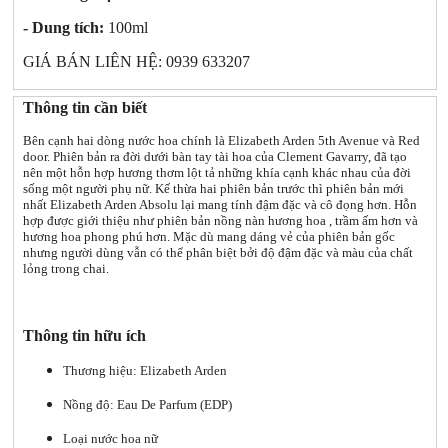
- Dung tích:
100ml
GIÁ BÁN LIÊN HỆ: 0939 633207
Thông tin cần biết
Bên cạnh hai dòng nước hoa chính là Elizabeth Arden 5th Avenue và Red
door. Phiên bản ra đời dưới bàn tay tài hoa của Clement Gavarry, đã tạo
nên một hỗn hợp hương thơm lột tả những khía cạnh khác nhau của đời
sống một người phụ nữ. Kế thừa hai phiên bản trước thì phiên bản mới
nhất Elizabeth Arden Absolu lại mang tính đậm đặc và cô đọng hơn. Hỗn
hợp được giới thiệu như phiên bản nồng nàn hương hoa , trầm ấm hơn và
hương hoa phong phú hơn. Mặc dù mang dáng vẻ của phiên bản gốc
nhưng người dùng vẫn có thể phân biệt bởi độ đậm đặc và màu của chất
lỏng trong chai.
Thông tin hữu ích
Thương hiệu: Elizabeth Arden
Nồng độ: Eau De Parfum (EDP)
Loại nước hoa nữ