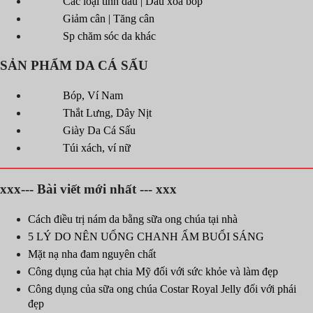
Các loại tinh dầu | Dầu xoa bóp
Giảm cân | Tăng cân
Sp chăm sóc da khác
SẢN PHẨM DA CÁ SẤU
Bóp, Ví Nam
Thắt Lưng, Dây Nịt
Giày Da Cá Sấu
Túi xách, ví nữ
xxx--- Bài viết mới nhất --- xxx
Cách điều trị nám da bằng sữa ong chúa tại nhà
5 LÝ DO NÊN UỐNG CHANH ẤM BUỔI SÁNG
Mặt nạ nha đam nguyên chất
Công dụng của hạt chia Mỹ đối với sức khỏe và làm đẹp
Công dụng của sữa ong chúa Costar Royal Jelly đối với phái
đẹp