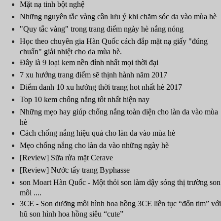
Mặt nạ tinh bột nghệ
Những nguyên tắc vàng cần lưu ý khi chăm sóc da vào mùa hè
"Quy tắc vàng" trong trang điểm ngày hè nắng nóng
Học theo chuyên gia Hàn Quốc cách đắp mặt nạ giấy "đúng
chuẩn" giải nhiệt cho da mùa hè.
Đây là 9 loại kem nền đỉnh nhất mọi thời đại
7 xu hướng trang điểm sẽ thịnh hành năm 2017
Điểm danh 10 xu hướng thời trang hot nhất hè 2017
Top 10 kem chống nắng tốt nhất hiện nay
Những mẹo hay giúp chống nắng toàn diện cho làn da vào mùa
hè
Cách chống nắng hiệu quả cho làn da vào mùa hè
Mẹo chống nắng cho làn da vào những ngày hè
[Review] Sữa rửa mặt Cerave
[Review] Nước tẩy trang Byphasse
son Moart Hàn Quốc - Một thỏi son làm dậy sóng thị trường son
môi ....
3CE - Son dưỡng môi hình hoa hồng 3CE liên tục “đốn tim” với
hũ son hình hoa hồng siêu “cute”