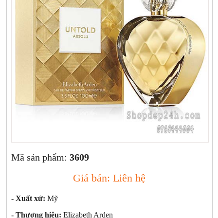
Xịt khoáng
Giảm cân | Tăng cân
Sữa rửa mặt | Tẩy trang | Lột mụn
Sp chăm sóc da khác
Nước hoa hồng | Toner
Sản phẩm trang điểm khác
Kit | Samples các loại
Cushion | BB cream | CC cream
Mã sản phẩm:
3609
Giá bán: Liên hệ
- Xuất xứ:
Mỹ
- Thương hiệu:
Elizabeth Arden