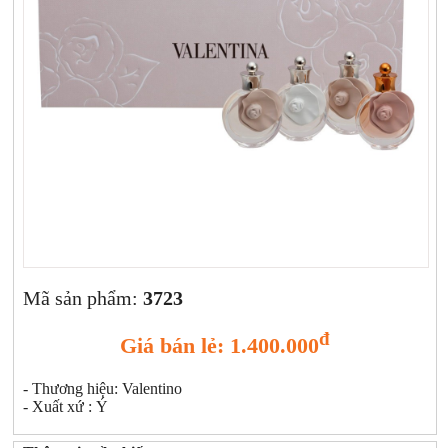
Xịt khoáng
Giảm cân | Tăng cân
Sữa rửa mặt | Tẩy trang | Lột mụn
Sp chăm sóc da khác
Nước hoa hồng | Toner
Sản phẩm trang điểm khác
Kit | Samples các loại
Cushion | BB cream | CC cream
Mã sản phẩm:
3723
đ
Giá bán lẻ: 1.400.000
- Thương hiệu: Valentino
- Xuất xứ : Ý