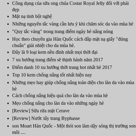
Công dụng của sữa ong chúa Costar Royal Jelly đối với phái
đẹp
Mặt nạ tinh bột nghệ
Những nguyên tắc vàng cần lưu ý khi chăm sóc da vào mùa hè
"Quy tắc vàng" trong trang điểm ngày hè nắng nóng
Học theo chuyên gia Hàn Quốc cách đắp mặt nạ giấy "đúng
chuẩn" giải nhiệt cho da mùa hè.
Đây là 9 loại kem nền đỉnh nhất mọi thời đại
7 xu hướng trang điểm sẽ thịnh hành năm 2017
Điểm danh 10 xu hướng thời trang hot nhất hè 2017
Top 10 kem chống nắng tốt nhất hiện nay
Những mẹo hay giúp chống nắng toàn diện cho làn da vào mùa
hè
Cách chống nắng hiệu quả cho làn da vào mùa hè
Mẹo chống nắng cho làn da vào những ngày hè
[Review] Sữa rửa mặt Cerave
[Review] Nước tẩy trang Byphasse
son Moart Hàn Quốc - Một thỏi son làm dậy sóng thị trường son
môi ....