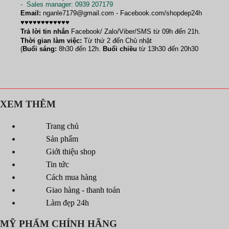
-
Sales manager
: 0939 207179
Email:
nganle7179@gmail.com - Facebook.com/shopdep24h
♥♥♥♥♥♥♥♥♥♥♥♥
Trả lời tin nhắn
Facebook/ Zalo/Viber/SMS từ 09h đến 21h.
Thời gian làm việc:
Từ thứ 2 đến Chủ nhật
(
Buổi sáng:
8h30 đến 12h.
Buổi chiều
từ 13h30 đến 20h30
XEM THÊM
Trang chủ
Sản phẩm
Giới thiệu shop
Tin tức
Cách mua hàng
Giao hàng - thanh toán
Làm đẹp 24h
MỸ PHẨM CHÍNH HÃNG