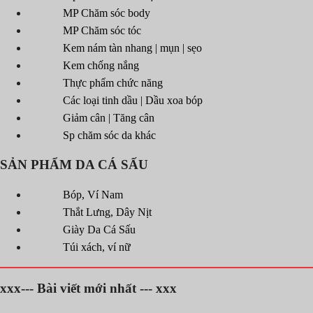
MP Chăm sóc body
MP Chăm sóc tóc
Kem nám tàn nhang | mụn | sẹo
Kem chống nắng
Thực phẩm chức năng
Các loại tinh dầu | Dầu xoa bóp
Giảm cân | Tăng cân
Sp chăm sóc da khác
SẢN PHẨM DA CÁ SẤU
Bóp, Ví Nam
Thắt Lưng, Dây Nịt
Giày Da Cá Sấu
Túi xách, ví nữ
xxx--- Bài viết mới nhất --- xxx