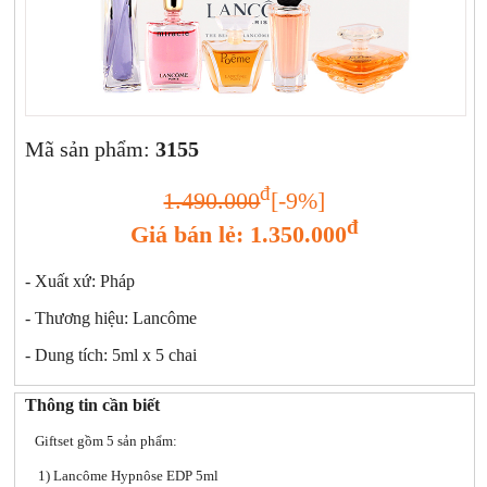
Xịt khoáng
Giảm cân | Tăng cân
Sữa rửa mặt | Tẩy trang | Lột mụn
Sp chăm sóc da khác
Nước hoa hồng | Toner
Sản phẩm trang điểm khác
Mã sản phẩm:
3155
Kit | Samples các loại
đ
1.490.000
[-9%]
Cushion | BB cream | CC cream
đ
Giá bán lẻ: 1.350.000
- Xuất xứ: Pháp
- Thương hiệu: Lancôme
- Dung tích: 5ml x 5 chai
Thông tin cần biết
Giftset gồm 5 sản phẩm:
1) Lancôme Hypnôse EDP 5ml