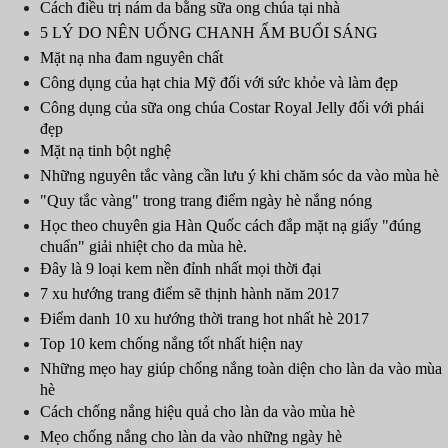
Cách điều trị nám da bằng sữa ong chúa tại nhà
5 LÝ DO NÊN UỐNG CHANH ẤM BUỔI SÁNG
Mặt nạ nha đam nguyên chất
Công dụng của hạt chia Mỹ đối với sức khỏe và làm đẹp
Công dụng của sữa ong chúa Costar Royal Jelly đối với phái
đẹp
Mặt nạ tinh bột nghệ
Những nguyên tắc vàng cần lưu ý khi chăm sóc da vào mùa hè
"Quy tắc vàng" trong trang điểm ngày hè nắng nóng
Học theo chuyên gia Hàn Quốc cách đắp mặt nạ giấy "đúng
chuẩn" giải nhiệt cho da mùa hè.
Đây là 9 loại kem nền đỉnh nhất mọi thời đại
7 xu hướng trang điểm sẽ thịnh hành năm 2017
Điểm danh 10 xu hướng thời trang hot nhất hè 2017
Top 10 kem chống nắng tốt nhất hiện nay
Những mẹo hay giúp chống nắng toàn diện cho làn da vào mùa
hè
Cách chống nắng hiệu quả cho làn da vào mùa hè
Mẹo chống nắng cho làn da vào những ngày hè