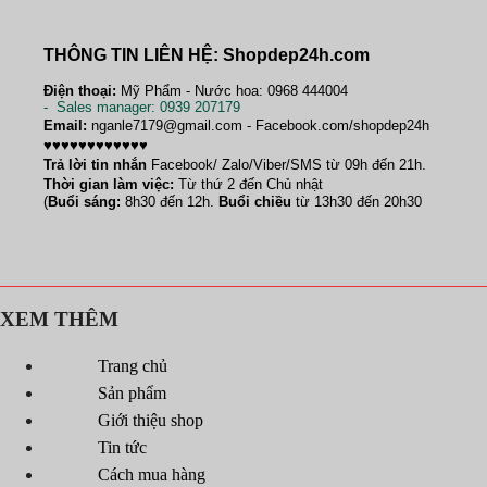
THÔNG TIN LIÊN HỆ: Shopdep24h.com
Điện thoại:
Mỹ Phẩm - Nước hoa: 0968 444004
-
Sales manager
: 0939 207179
Email:
nganle7179@gmail.com - Facebook.com/shopdep24h
♥♥♥♥♥♥♥♥♥♥♥♥
Trả lời tin nhắn
Facebook/ Zalo/Viber/SMS từ 09h đến 21h.
Thời gian làm việc:
Từ thứ 2 đến Chủ nhật
(
Buổi sáng:
8h30 đến 12h.
Buổi chiều
từ 13h30 đến 20h30
XEM THÊM
Trang chủ
Sản phẩm
Giới thiệu shop
Tin tức
Cách mua hàng