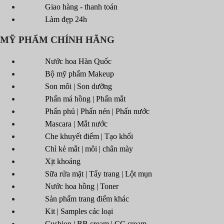
Giao hàng - thanh toán
Làm đẹp 24h
MỸ PHẨM CHÍNH HÃNG
Nước hoa Hàn Quốc
Bộ mỹ phẩm Makeup
Son môi | Son dưỡng
Phấn má hồng | Phấn mắt
Phấn phủ | Phấn nén | Phấn nước
Mascara | Mắt nước
Che khuyết điểm | Tạo khối
Chì kẻ mắt | môi | chân mày
Xịt khoáng
Sữa rửa mặt | Tẩy trang | Lột mụn
Nước hoa hồng | Toner
Sản phẩm trang điểm khác
Kit | Samples các loại
Cushion | BB cream | CC cream