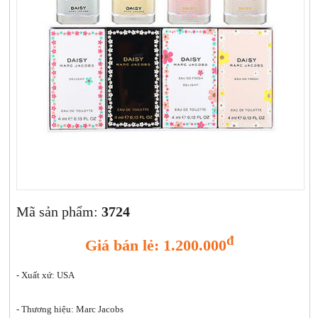
Xịt khoáng
Giảm cân | Tăng cân
Sữa rửa mặt | Tẩy trang | Lột mụn
Sp chăm sóc da khác
Nước hoa hồng | Toner
Sản phẩm trang điểm khác
Kit | Samples các loại
Cushion | BB cream | CC cream
Mã sản phẩm:
3724
đ
Giá bán lẻ: 1.200.000
- Xuất xứ: USA
- Thương hiệu: Marc Jacobs