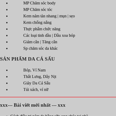
MP Chăm sóc body
MP Chăm sóc tóc
Kem nám tàn nhang | mụn | sẹo
Kem chống nắng
Thực phẩm chức năng
Các loại tinh dầu | Dầu xoa bóp
Giảm cân | Tăng cân
Sp chăm sóc da khác
SẢN PHẨM DA CÁ SẤU
Bóp, Ví Nam
Thắt Lưng, Dây Nịt
Giày Da Cá Sấu
Túi xách, ví nữ
xxx--- Bài viết mới nhất --- xxx