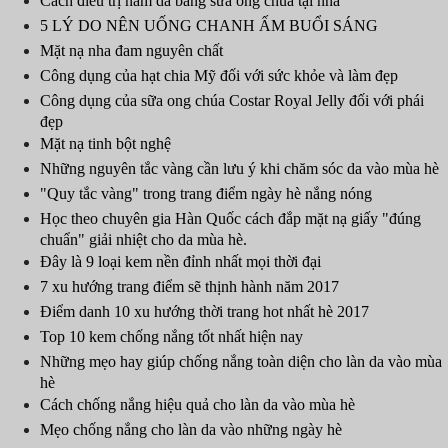
Cách điều trị nám da bằng sữa ong chúa tại nhà
5 LÝ DO NÊN UỐNG CHANH ẤM BUỔI SÁNG
Mặt nạ nha đam nguyên chất
Công dụng của hạt chia Mỹ đối với sức khỏe và làm đẹp
Công dụng của sữa ong chúa Costar Royal Jelly đối với phái
đẹp
Mặt nạ tinh bột nghệ
Những nguyên tắc vàng cần lưu ý khi chăm sóc da vào mùa hè
"Quy tắc vàng" trong trang điểm ngày hè nắng nóng
Học theo chuyên gia Hàn Quốc cách đắp mặt nạ giấy "đúng
chuẩn" giải nhiệt cho da mùa hè.
Đây là 9 loại kem nền đỉnh nhất mọi thời đại
7 xu hướng trang điểm sẽ thịnh hành năm 2017
Điểm danh 10 xu hướng thời trang hot nhất hè 2017
Top 10 kem chống nắng tốt nhất hiện nay
Những mẹo hay giúp chống nắng toàn diện cho làn da vào mùa
hè
Cách chống nắng hiệu quả cho làn da vào mùa hè
Mẹo chống nắng cho làn da vào những ngày hè