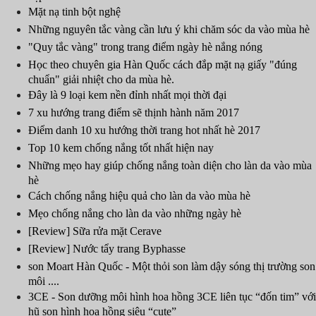
Mặt nạ tinh bột nghệ
Những nguyên tắc vàng cần lưu ý khi chăm sóc da vào mùa hè
"Quy tắc vàng" trong trang điểm ngày hè nắng nóng
Học theo chuyên gia Hàn Quốc cách đắp mặt nạ giấy "đúng
chuẩn" giải nhiệt cho da mùa hè.
Đây là 9 loại kem nền đỉnh nhất mọi thời đại
7 xu hướng trang điểm sẽ thịnh hành năm 2017
Điểm danh 10 xu hướng thời trang hot nhất hè 2017
Top 10 kem chống nắng tốt nhất hiện nay
Những mẹo hay giúp chống nắng toàn diện cho làn da vào mùa
hè
Cách chống nắng hiệu quả cho làn da vào mùa hè
Mẹo chống nắng cho làn da vào những ngày hè
[Review] Sữa rửa mặt Cerave
[Review] Nước tẩy trang Byphasse
son Moart Hàn Quốc - Một thỏi son làm dậy sóng thị trường son
môi ....
3CE - Son dưỡng môi hình hoa hồng 3CE liên tục “đốn tim” với
hũ son hình hoa hồng siêu “cute”