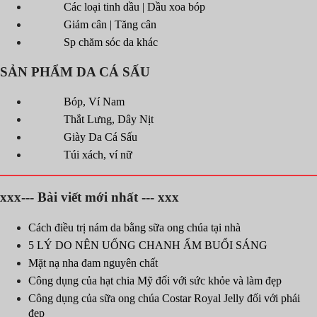
Các loại tinh dầu | Dầu xoa bóp
Giảm cân | Tăng cân
Sp chăm sóc da khác
SẢN PHẨM DA CÁ SẤU
Bóp, Ví Nam
Thắt Lưng, Dây Nịt
Giày Da Cá Sấu
Túi xách, ví nữ
xxx--- Bài viết mới nhất --- xxx
Cách điều trị nám da bằng sữa ong chúa tại nhà
5 LÝ DO NÊN UỐNG CHANH ẤM BUỔI SÁNG
Mặt nạ nha đam nguyên chất
Công dụng của hạt chia Mỹ đối với sức khỏe và làm đẹp
Công dụng của sữa ong chúa Costar Royal Jelly đối với phái
đẹp