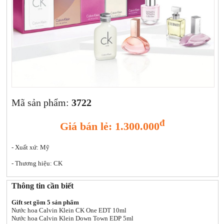
Xịt khoáng
Giảm cân | Tăng cân
Sữa rửa mặt | Tẩy trang | Lột mụn
Sp chăm sóc da khác
Nước hoa hồng | Toner
Sản phẩm trang điểm khác
Kit | Samples các loại
Cushion | BB cream | CC cream
Mã sản phẩm:
3722
đ
Giá bán lẻ: 1.300.000
- Xuất xứ: Mỹ
- Thương hiệu: CK
Thông tin cần biết
Gift set gồm 5 sản phẩm
Nước hoa Calvin Klein CK One EDT 10ml
Nước hoa Calvin Klein Down Town EDP 5ml