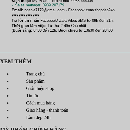
Điện thoại:
Mỹ Phẩm - Nước hoa: 0968 444004
-
Sales manager
: 0939 207179
Email:
nganle7179@gmail.com - Facebook.com/shopdep24h
♥♥♥♥♥♥♥♥♥♥♥♥
Trả lời tin nhắn
Facebook/ Zalo/Viber/SMS từ 09h đến 21h.
Thời gian làm việc:
Từ thứ 2 đến Chủ nhật
(
Buổi sáng:
8h30 đến 12h.
Buổi chiều
từ 13h30 đến 20h30
XEM THÊM
Trang chủ
Sản phẩm
Giới thiệu shop
Tin tức
Cách mua hàng
Giao hàng - thanh toán
Làm đẹp 24h
MỸ PHẨM CHÍNH HÃNG