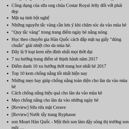
Công dụng của sữa ong chúa Costar Royal Jelly đối với phái
đẹp
Mặt nạ tinh bột nghệ
Những nguyên tắc vàng cần lưu ý khi chăm sóc da vào mùa hè
"Quy tắc vàng" trong trang điểm ngày hè nắng nóng
Học theo chuyên gia Hàn Quốc cách đắp mặt nạ giấy "đúng
chuẩn" giải nhiệt cho da mùa hè.
Đây là 9 loại kem nền đỉnh nhất mọi thời đại
7 xu hướng trang điểm sẽ thịnh hành năm 2017
Điểm danh 10 xu hướng thời trang hot nhất hè 2017
Top 10 kem chống nắng tốt nhất hiện nay
Những mẹo hay giúp chống nắng toàn diện cho làn da vào mùa
hè
Cách chống nắng hiệu quả cho làn da vào mùa hè
Mẹo chống nắng cho làn da vào những ngày hè
[Review] Sữa rửa mặt Cerave
[Review] Nước tẩy trang Byphasse
son Moart Hàn Quốc - Một thỏi son làm dậy sóng thị trường son
môi ....