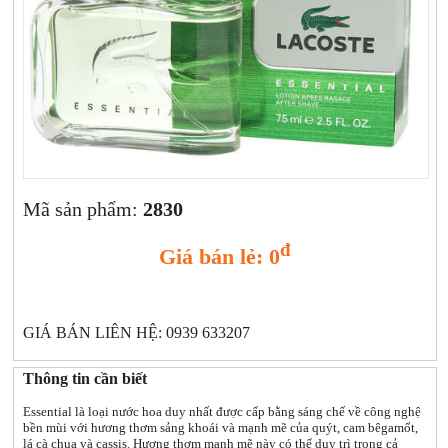
Xịt khoáng
Giảm cân | Tăng cân
Sữa rửa mặt | Tẩy trang | Lột mụn
Sp chăm sóc da khác
Nước hoa hồng | Toner
Sản phẩm trang điểm khác
Kit | Samples các loại
Cushion | BB cream | CC cream
Mã sản phẩm:
2830
đ
Giá bán lẻ: 0
GIÁ BÁN LIÊN HỆ: 0939 633207
Thông tin cần biết
Essential là loại nước hoa duy nhất được cấp bằng sáng chế về công nghệ
bền mùi với hương thơm sảng khoái và mạnh mẽ của quýt, cam bêgamốt,
lá cà chua và cassis. Hương thơm mạnh mẽ này có thể duy trì trong cả