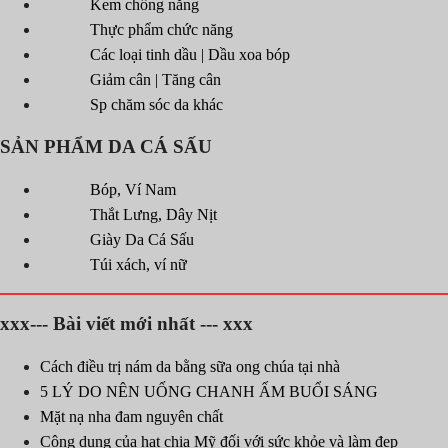
Kem chống nắng
Thực phẩm chức năng
Các loại tinh dầu | Dầu xoa bóp
Giảm cân | Tăng cân
Sp chăm sóc da khác
SẢN PHẨM DA CÁ SẤU
Bóp, Ví Nam
Thắt Lưng, Dây Nịt
Giày Da Cá Sấu
Túi xách, ví nữ
xxx--- Bài viết mới nhất --- xxx
Cách điều trị nám da bằng sữa ong chúa tại nhà
5 LÝ DO NÊN UỐNG CHANH ẤM BUỔI SÁNG
Mặt nạ nha đam nguyên chất
Công dụng của hạt chia Mỹ đối với sức khỏe và làm đẹp