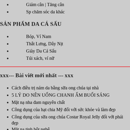
Giảm cân | Tăng cân
Sp chăm sóc da khác
SẢN PHẨM DA CÁ SẤU
Bóp, Ví Nam
Thắt Lưng, Dây Nịt
Giày Da Cá Sấu
Túi xách, ví nữ
xxx--- Bài viết mới nhất --- xxx
Cách điều trị nám da bằng sữa ong chúa tại nhà
5 LÝ DO NÊN UỐNG CHANH ẤM BUỔI SÁNG
Mặt nạ nha đam nguyên chất
Công dụng của hạt chia Mỹ đối với sức khỏe và làm đẹp
Công dụng của sữa ong chúa Costar Royal Jelly đối với phái
đẹp
Mặt nạ tinh bột nghệ