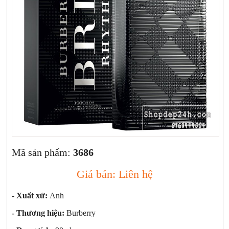
Xịt khoáng
Giảm cân | Tăng cân
Sữa rửa mặt | Tẩy trang | Lột mụn
Sp chăm sóc da khác
Nước hoa hồng | Toner
Sản phẩm trang điểm khác
Kit | Samples các loại
Cushion | BB cream | CC cream
Mã sản phẩm:
3686
Giá bán: Liên hệ
- Xuất xứ:
Anh
- Thương hiệu:
Burberry