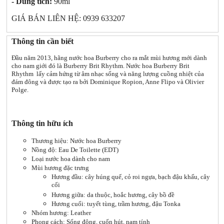
- Dung tích:
90ml
GIÁ BÁN LIÊN HỆ: 0939 633207
Thông tin cần biết
Đầu năm 2013, hãng nước hoa Burberry cho ra mắt mùi hương mới dành
cho nam giới đó là Burberry Brit Rhythm. Nước hoa Burberry Brit
Rhythm lấy cảm hứng từ âm nhạc sống và năng lượng cuồng nhiệt của
đám đông và được tạo ra bởi Dominique Ropion, Anne Flipo và Olivier
Polge.
Thông tin hữu ích
Thương hiệu: Nước hoa Burberry
Nồng độ: Eau De Toilette (EDT)
Loại nước hoa dành cho nam
Mùi hương đặc trưng
Hương đầu: cây húng quế, cỏ roi ngựa, bạch đậu khấu, cây
cối
Hương giữa: da thuộc, hoắc hương, cây bồ đề
Hương cuối: tuyết tùng, trầm hương, đậu Tonka
Nhóm hương: Leather
Phong cách: Sống động, cuốn hút, nam tính