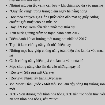
Những nguyên tắc vàng cần lưu ý khi chăm sóc da vào mùa hè
"Quy tắc vàng" trong trang điểm ngày hè nắng nóng
Học theo chuyên gia Hàn Quốc cách đắp mặt nạ giấy "đúng
chuẩn" giải nhiệt cho da mùa hè.
Đây là 9 loại kem nền đỉnh nhất mọi thời đại
7 xu hướng trang điểm sẽ thịnh hành năm 2017
Điểm danh 10 xu hướng thời trang hot nhất hè 2017
Top 10 kem chống nắng tốt nhất hiện nay
Những mẹo hay giúp chống nắng toàn diện cho làn da vào mùa
hè
Cách chống nắng hiệu quả cho làn da vào mùa hè
Mẹo chống nắng cho làn da vào những ngày hè
[Review] Sữa rửa mặt Cerave
[Review] Nước tẩy trang Byphasse
son Moart Hàn Quốc - Một thỏi son làm dậy sóng thị trường son
môi ....
3CE - Son dưỡng môi hình hoa hồng 3CE liên tục “đốn tim” với
hũ son hình hoa hồng siêu “cute”