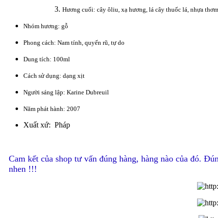
Hương cuối: cây ôliu, xạ hương, lá cây thuốc lá, nhựa thơ
Nhóm hương: gỗ
Phong cách: Nam tính, quyến rũ, tự do
Dung tích: 100ml
Cách sử dụng: dạng xịt
Người sáng lập: Karine Dubreuil
Năm phát hành: 2007
Xuất xứ: Pháp
Cam kết của shop tư vấn đúng hàng, hàng nào của đó. Đún
nhen !!!