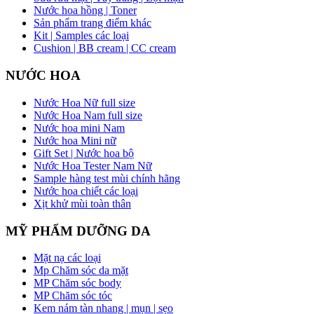
Nước hoa hồng | Toner
Sản phẩm trang điểm khác
Kit | Samples các loại
Cushion | BB cream | CC cream
NƯỚC HOA
Nước Hoa Nữ full size
Nước Hoa Nam full size
Nước hoa mini Nam
Nước hoa Mini nữ
Gift Set | Nước hoa bộ
Nước Hoa Tester Nam Nữ
Sample hàng test mùi chính hãng
Nước hoa chiết các loại
Xịt khử mùi toàn thân
MỸ PHẨM DƯỠNG DA
Mặt nạ các loại
Mp Chăm sóc da mặt
MP Chăm sóc body
MP Chăm sóc tóc
Kem nám tàn nhang | mụn | sẹo