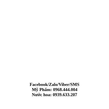
Facebook/Zalo/Viber/SMS
Mỹ Phẩm: 0968.444.004
Nước hoa: 0939.633.207