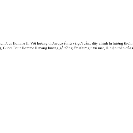
ucci Pour Homme II. Với hương thơm quyến rũ và gợi cảm, đây chính là hương thơm c
, Gucci Pour Homme II mang hương gỗ nồng ấm nhưng tươi mát, là hiện thân của n