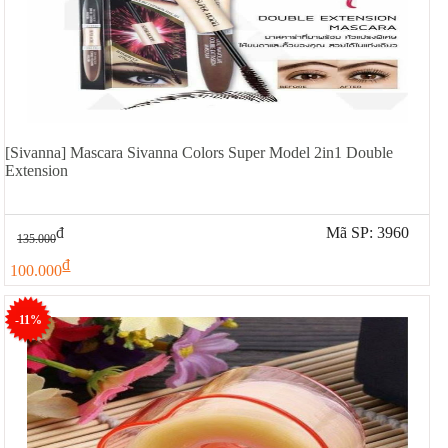
[Sivanna] Mascara Sivanna Colors Super Model 2in1 Double
Extension
đ
Mã SP: 3960
135.000
đ
100.000
-11%