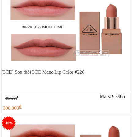
[3CE] Son thỏi 3CE Matte Lip Color #226
đ
Mã SP: 3965
368.000
đ
300.000
-18%