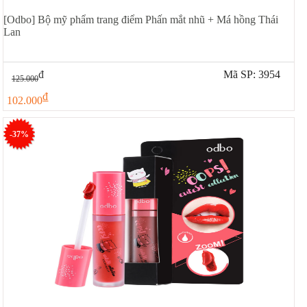
[Odbo] Bộ mỹ phẩm trang điểm Phấn mắt nhũ + Má hồng Thái
Lan
đ
Mã SP: 3954
125.000
đ
102.000
-37%