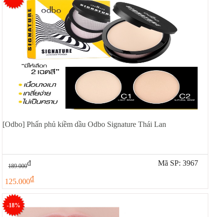
[Odbo] Phấn phủ kiềm dầu Odbo Signature Thái Lan
đ
Mã SP: 3967
189.000
đ
125.000
-18%