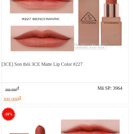
[3CE] Son thỏi 3CE Matte Lip Color #227
đ
Mã SP: 3964
368.000
đ
300.000
-18%