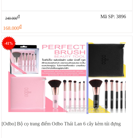
đ
Mã SP: 3896
240.000
đ
168.000
-41%
[Odbo] Bộ cọ trang điểm Odbo Thái Lan 6 cây kèm túi đựng