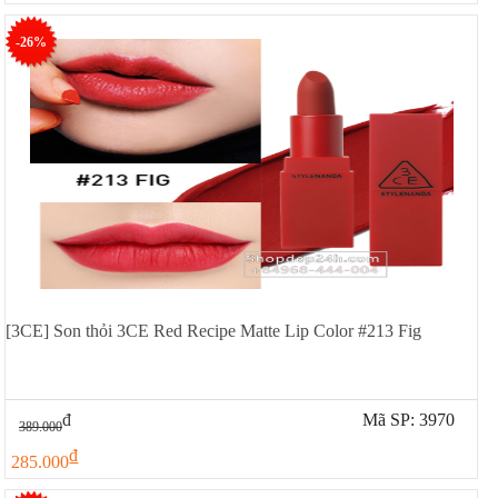
-26%
[3CE] Son thỏi 3CE Red Recipe Matte Lip Color #213 Fig
đ
Mã SP: 3970
389.000
đ
285.000