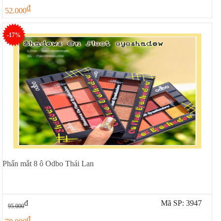
đ
52.000
-17%
Phấn mắt 8 ô Odbo Thái Lan
đ
Mã SP: 3947
95.000
đ