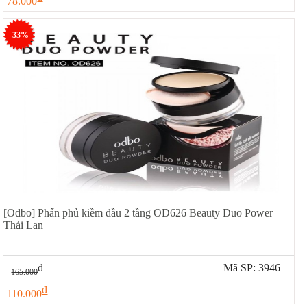
78.000
-33%
[Odbo] Phấn phủ kiềm dầu 2 tầng OD626 Beauty Duo Power
Thái Lan
đ
Mã SP: 3946
165.000
đ
110.000