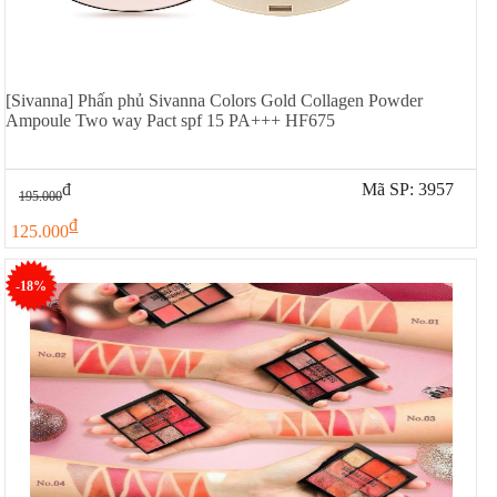
[Sivanna] Phấn phủ Sivanna Colors Gold Collagen Powder
Ampoule Two way Pact spf 15 PA+++ HF675
đ
Mã SP: 3957
195.000
đ
125.000
-18%