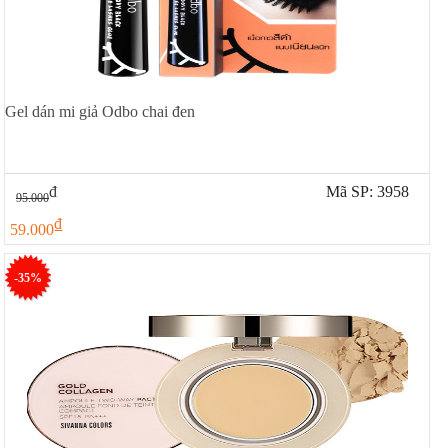
Gel dán mi giả Odbo chai đen
đ
Mã SP: 3958
95.000
đ
59.000
-35%