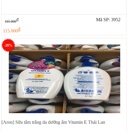
đ
Mã SP: 3952
165.000
đ
115.000
-20%
[Aron] Sữa tắm trắng da dưỡng ẩm Vitamin E Thái Lan