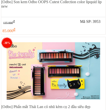
[Odbo] Son kem Odbo OOPS Cutest Collection color lipquid lip
new
đ
Mã SP: 3953
135.000
đ
85.000
-30%
[Odbo] Phấn mắt Thái Lan có nhũ kèm cọ 2 đầu siêu đẹp