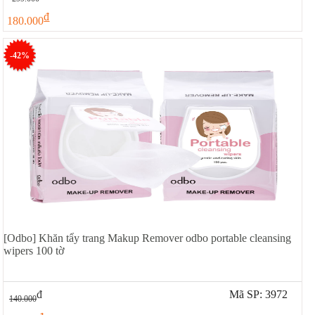
đ
180.000
-42%
[Odbo] Khăn tẩy trang Makup Remover odbo portable cleansing
wipers 100 tờ
đ
Mã SP: 3972
140.000