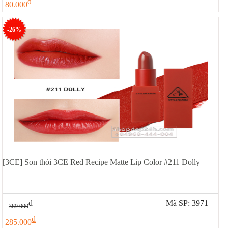
đ
80.000
-26%
[3CE] Son thỏi 3CE Red Recipe Matte Lip Color #211 Dolly
đ
Mã SP: 3971
389.000
đ
285.000