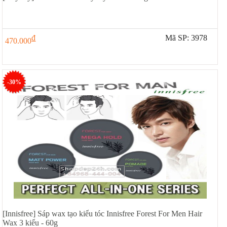
đ
Mã SP: 3978
470.000
-30%
[Innisfree] Sáp wax tạo kiểu tóc Innisfree Forest For Men Hair
Wax 3 kiểu - 60g