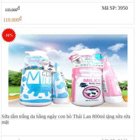
đ
Mã SP: 3950
135.000
đ
110.000
-16%
Sữa tắm trắng da hằng ngày con bò Thái Lan 800ml tặng sửa rửa
mặt