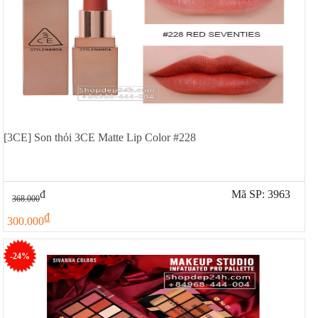
[3CE] Son thỏi 3CE Matte Lip Color #228
đ
Mã SP: 3963
368.000
đ
300.000
-24%