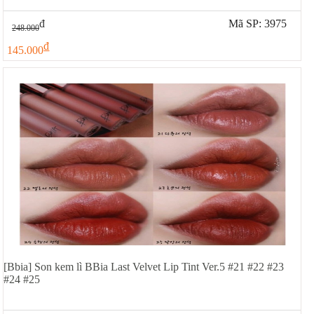
đ
Mã SP: 3975
248.000
đ
145.000
[Bbia] Son kem lì BBia Last Velvet Lip Tint Ver.5 #21 #22 #23
#24 #25