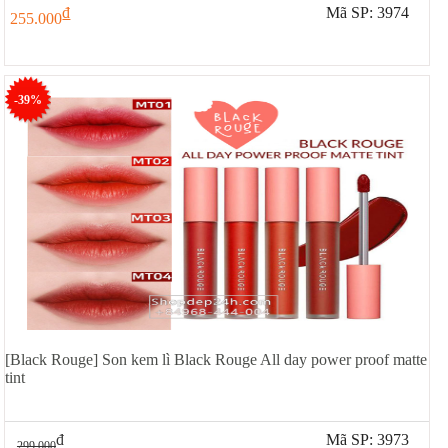
đ
Mã SP: 3974
255.000
-39%
[Black Rouge] Son kem lì Black Rouge All day power proof matte
tint
đ
Mã SP: 3973
299.000