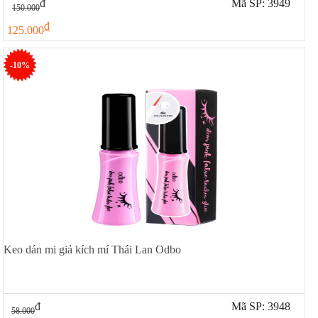
đ
Mã SP: 3949
150.000
đ
125.000
-10%
Keo dán mi giả kích mí Thái Lan Odbo
đ
Mã SP: 3948
58.000