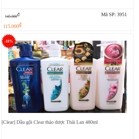
đ
Mã SP: 3951
145.000
đ
115.000
-18%
[Clear] Dầu gội Clear thảo dược Thái Lan 480ml