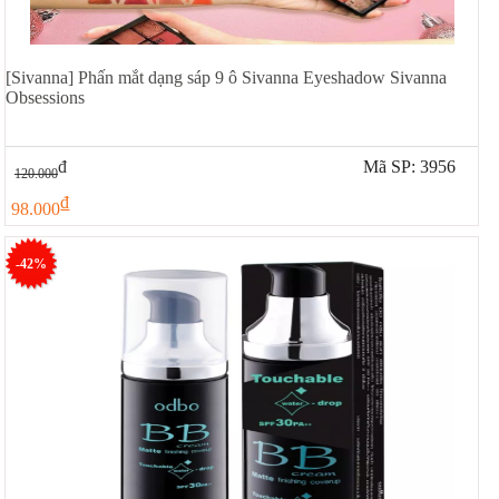
[Sivanna] Phấn mắt dạng sáp 9 ô Sivanna Eyeshadow Sivanna
Obsessions
đ
Mã SP: 3956
120.000
đ
98.000
-42%