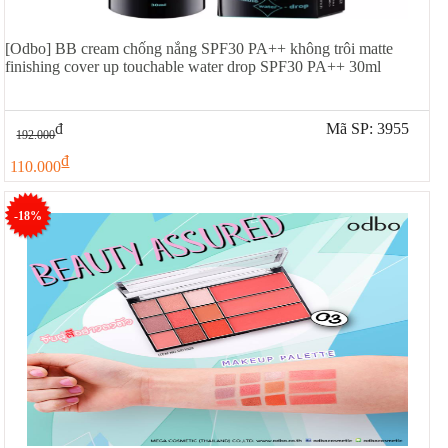
[Odbo] BB cream chống nắng SPF30 PA++ không trôi matte
finishing cover up touchable water drop SPF30 PA++ 30ml
đ
Mã SP: 3955
192.000
đ
110.000
-18%