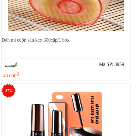
Dán mí cuộn sẵn keo 300cặp/1 box
đ
Mã SP: 3959
45.000
đ
40.000
-37%