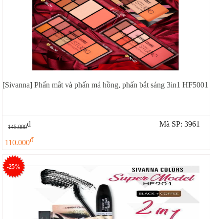
[Sivanna] Phấn mắt và phấn má hồng, phấn bắt sáng 3in1 HF5001
đ
Mã SP: 3961
145.000
đ
110.000
-25%