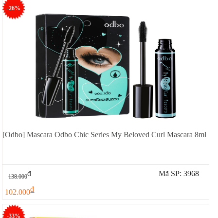
-26%
[Odbo] Mascara Odbo Chic Series My Beloved Curl Mascara 8ml
đ
Mã SP: 3968
138.000
đ
102.000
-33%