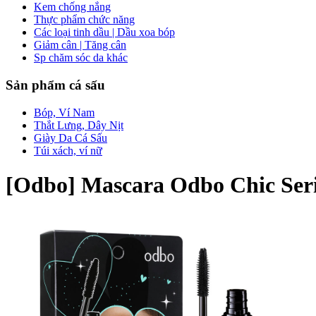
Kem chống nắng
Thực phẩm chức năng
Các loại tinh dầu | Dầu xoa bóp
Giảm cân | Tăng cân
Sp chăm sóc da khác
Sản phẩm cá sấu
Bóp, Ví Nam
Thắt Lưng, Dây Nịt
Giày Da Cá Sấu
Túi xách, ví nữ
[Odbo] Mascara Odbo Chic Ser