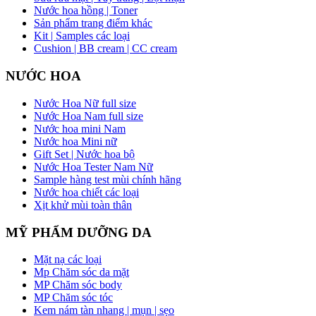
Nước hoa hồng | Toner
Sản phẩm trang điểm khác
Kit | Samples các loại
Cushion | BB cream | CC cream
NƯỚC HOA
Nước Hoa Nữ full size
Nước Hoa Nam full size
Nước hoa mini Nam
Nước hoa Mini nữ
Gift Set | Nước hoa bộ
Nước Hoa Tester Nam Nữ
Sample hàng test mùi chính hãng
Nước hoa chiết các loại
Xịt khử mùi toàn thân
MỸ PHẨM DƯỠNG DA
Mặt nạ các loại
Mp Chăm sóc da mặt
MP Chăm sóc body
MP Chăm sóc tóc
Kem nám tàn nhang | mụn | sẹo