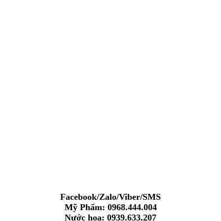
Facebook/Zalo/Viber/SMS
Mỹ Phẩm: 0968.444.004
Nước hoa: 0939.633.207