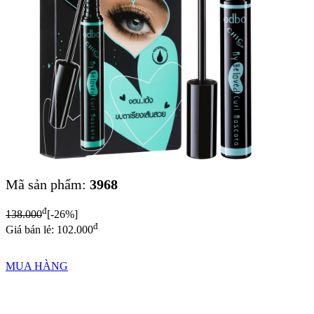
Mã sản phẩm:
3968
đ
138.000
[-26%]
đ
Giá bán lẻ: 102.000
MUA HÀNG