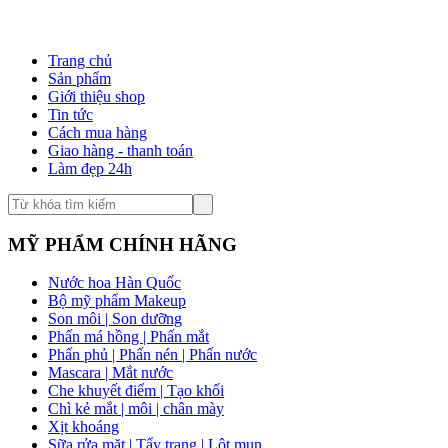
Trang chủ
Sản phẩm
Giới thiệu shop
Tin tức
Cách mua hàng
Giao hàng - thanh toán
Làm đẹp 24h
MỸ PHẨM CHÍNH HÃNG
Nước hoa Hàn Quốc
Bộ mỹ phẩm Makeup
Son môi | Son dưỡng
Phấn má hồng | Phấn mắt
Phấn phủ | Phấn nén | Phấn nước
Mascara | Mắt nước
Che khuyết điểm | Tạo khối
Chì kẻ mắt | môi | chân mày
Xịt khoáng
Sữa rửa mặt | Tẩy trang | Lột mụn