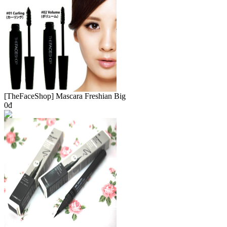
[TheFaceShop] Mascara Freshian Big
0đ