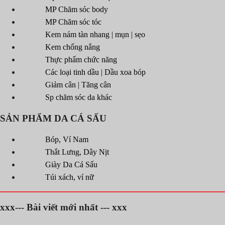
MP Chăm sóc body
MP Chăm sóc tóc
Kem nám tàn nhang | mụn | sẹo
Kem chống nắng
Thực phẩm chức năng
Các loại tinh dầu | Dầu xoa bóp
Giảm cân | Tăng cân
Sp chăm sóc da khác
SẢN PHẨM DA CÁ SẤU
Bóp, Ví Nam
Thắt Lưng, Dây Nịt
Giày Da Cá Sấu
Túi xách, ví nữ
xxx--- Bài viết mới nhất --- xxx