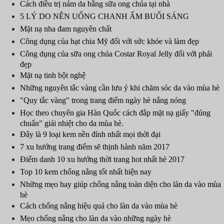
Cách điều trị nám da bằng sữa ong chúa tại nhà
5 LÝ DO NÊN UỐNG CHANH ẤM BUỔI SÁNG
Mặt nạ nha đam nguyên chất
Công dụng của hạt chia Mỹ đối với sức khỏe và làm đẹp
Công dụng của sữa ong chúa Costar Royal Jelly đối với phái
đẹp
Mặt nạ tinh bột nghệ
Những nguyên tắc vàng cần lưu ý khi chăm sóc da vào mùa hè
"Quy tắc vàng" trong trang điểm ngày hè nắng nóng
Học theo chuyên gia Hàn Quốc cách đắp mặt nạ giấy "đúng
chuẩn" giải nhiệt cho da mùa hè.
Đây là 9 loại kem nền đỉnh nhất mọi thời đại
7 xu hướng trang điểm sẽ thịnh hành năm 2017
Điểm danh 10 xu hướng thời trang hot nhất hè 2017
Top 10 kem chống nắng tốt nhất hiện nay
Những mẹo hay giúp chống nắng toàn diện cho làn da vào mùa
hè
Cách chống nắng hiệu quả cho làn da vào mùa hè
Mẹo chống nắng cho làn da vào những ngày hè