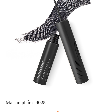
Xịt khoáng
Giảm cân | Tăng cân
Sữa rửa mặt | Tẩy trang | Lột mụn
Sp chăm sóc da khác
Nước hoa hồng | Toner
Sản phẩm trang điểm khác
Kit | Samples các loại
Cushion | BB cream | CC cream
Mã sản phẩm:
4025