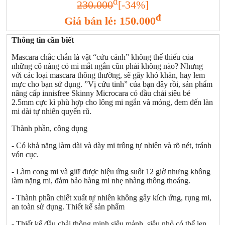
đ
230.000
[-34%]
đ
Giá bán lẻ: 150.000
Thông tin cần biết
Mascara chắc chắn là vật “cứu cánh” không thể thiếu của
những cô nàng có mi mắt ngắn cũn phải không nào? Nhưng
với các loại mascara thông thường, sẽ gây khó khăn, hay lem
mực cho bạn sử dụng. ”Vị cứu tinh” của bạn đây rồi, sản phẩm
nâng cấp innisfree Skinny Microcara có đầu chải siêu bé
2.5mm cực kì phù hợp cho lông mi ngắn và mỏng, đem đến làn
mi dài tự nhiên quyến rũ.
Thành phần, công dụng
- Có khả năng làm dài và dày mi trông tự nhiên và rõ nét, tránh
vón cục.
- Làm cong mi và giữ được hiệu ứng suốt 12 giờ nhưng không
làm nặng mi, đảm bảo hàng mi nhẹ nhàng thông thoáng.
- Thành phần chiết xuất tự nhiên không gây kích ứng, rụng mi,
an toàn sử dụng. Thiết kế sản phẩm
- Thiết kế đầu chải thông minh siêu mảnh, siêu nhỏ có thể len