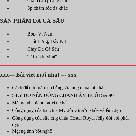
Giảm cân | Tăng cân
Sp chăm sóc da khác
SẢN PHẨM DA CÁ SẤU
Bóp, Ví Nam
Thắt Lưng, Dây Nịt
Giày Da Cá Sấu
Túi xách, ví nữ
xxx--- Bài viết mới nhất --- xxx
Cách điều trị nám da bằng sữa ong chúa tại nhà
5 LÝ DO NÊN UỐNG CHANH ẤM BUỔI SÁNG
Mặt nạ nha đam nguyên chất
Công dụng của hạt chia Mỹ đối với sức khỏe và làm đẹp
Công dụng của sữa ong chúa Costar Royal Jelly đối với phái
đẹp
Mặt nạ tinh bột nghệ