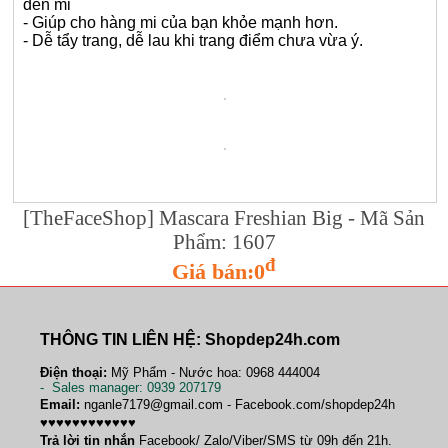
đen mi
- Giúp cho hàng mi của bạn khỏe mạnh hơn.
- Dễ tẩy trang, dễ lau khi trang điểm chưa vừa ý.
[TheFaceShop] Mascara Freshian Big - Mã Sản
Phẩm: 1607
đ
Giá bán:0
THÔNG TIN LIÊN HỆ: Shopdep24h.com
Điện thoại:
Mỹ Phẩm - Nước hoa: 0968 444004
-
Sales manager
: 0939 207179
Email:
nganle7179@gmail.com - Facebook.com/shopdep24h
♥♥♥♥♥♥♥♥♥♥♥♥
Trả lời tin nhắn
Facebook/ Zalo/Viber/SMS từ 09h đến 21h.