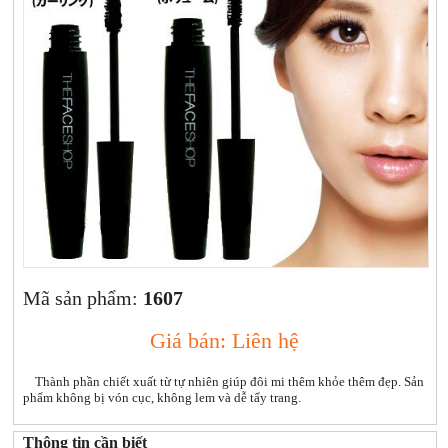
Xịt khoáng
Giảm cân | Tăng cân
Sữa rửa mặt | Tẩy trang | Lột mụn
Sp chăm sóc da khác
Nước hoa hồng | Toner
Sản phẩm trang điểm khác
Kit | Samples các loại
Cushion | BB cream | CC cream
Mã sản phẩm:
1607
Giá bán: Liên hệ
Thành phần chiết xuất từ tự nhiên giúp đôi mi thêm khỏe thêm đẹp. Sản
phẩm không bị vón cục, không lem và dễ tẩy trang.
Thông tin cần biết