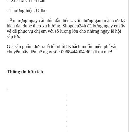
- Xuất xứ: Thái Lan
- Thương hiệu: Odbo
- Ấn tượng ngay cái nhìn đầu tiên... với những gam màu cực kỳ
hiện đại dupe theo xu hướng. Shopdep24h đã bưng ngay em ấy
về để phục vụ chị em với số lượng lớn cho những ngày lễ hội
sắp tới.
Giá sản phẩm đưa ra là tốt nhứt! Khách muốn miễn phí vận
chuyển hãy liên hệ ngay số : 0968444004 để bật mí nhé!
Thông tin hữu ích