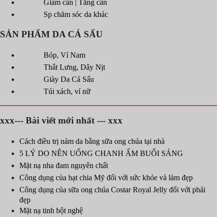
Giảm cân | Tăng cân
Sp chăm sóc da khác
SẢN PHẨM DA CÁ SẤU
Bóp, Ví Nam
Thắt Lưng, Dây Nịt
Giày Da Cá Sấu
Túi xách, ví nữ
xxx--- Bài viết mới nhất --- xxx
Cách điều trị nám da bằng sữa ong chúa tại nhà
5 LÝ DO NÊN UỐNG CHANH ẤM BUỔI SÁNG
Mặt nạ nha đam nguyên chất
Công dụng của hạt chia Mỹ đối với sức khỏe và làm đẹp
Công dụng của sữa ong chúa Costar Royal Jelly đối với phái
đẹp
Mặt nạ tinh bột nghệ