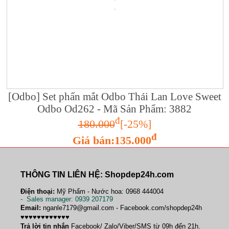
[Odbo] Set phấn mắt Odbo Thái Lan Love Sweet
Odbo Od262 - Mã Sản Phẩm: 3882
đ
180.000
[-25%]
đ
Giá bán:135.000
THÔNG TIN LIÊN HỆ: Shopdep24h.com
Điện thoại:
Mỹ Phẩm - Nước hoa: 0968 444004
-
Sales manager
: 0939 207179
Email:
nganle7179@gmail.com - Facebook.com/shopdep24h
♥♥♥♥♥♥♥♥♥♥♥♥
Trả lời tin nhắn
Facebook/ Zalo/Viber/SMS từ 09h đến 21h.