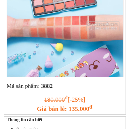
Xịt khoáng
Giảm cân | Tăng cân
Sữa rửa mặt | Tẩy trang | Lột mụn
Sp chăm sóc da khác
Nước hoa hồng | Toner
Sản phẩm trang điểm khác
Kit | Samples các loại
Cushion | BB cream | CC cream
Mã sản phẩm:
3882
đ
180.000
[-25%]
đ
Giá bán lẻ: 135.000
Thông tin cần biết