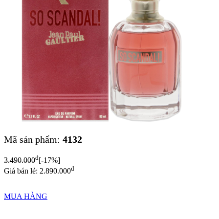
Mã sản phẩm:
4132
đ
3.490.000
[-17%]
đ
Giá bán lẻ: 2.890.000
MUA HÀNG