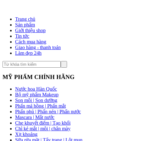
Trang chủ
Sản phẩm
Giới thiệu shop
Tin tức
Cách mua hàng
Giao hàng - thanh toán
Làm đẹp 24h
MỸ PHẨM CHÍNH HÃNG
Nước hoa Hàn Quốc
Bộ mỹ phẩm Makeup
Son môi | Son dưỡng
Phấn má hồng | Phấn mắt
Phấn phủ | Phấn nén | Phấn nước
Mascara | Mắt nước
Che khuyết điểm | Tạo khối
Chì kẻ mắt | môi | chân mày
Xịt khoáng
Sữa rửa mặt | Tẩy trang | Lột mụn