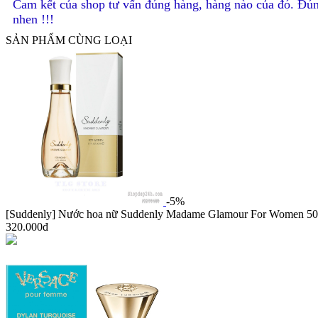
Cam kết của shop tư vấn đúng hàng, hàng nào của đó. Đún
nhen !!!
SẢN PHẨM CÙNG LOẠI
-5%
[Suddenly] Nước hoa nữ Suddenly Madame Glamour For Women 5
320.000đ