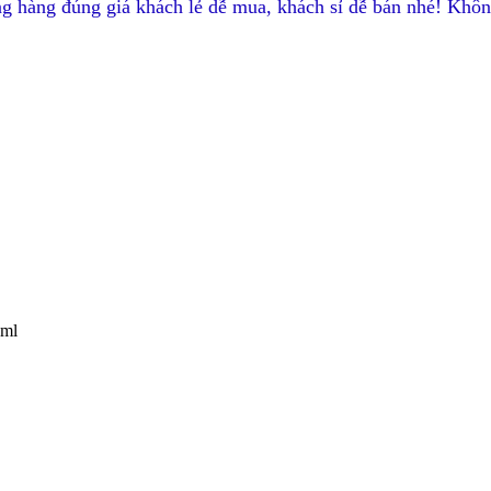
g hàng đúng giá khách lẻ dễ mua, khách sỉ dễ bán nhé! Khôn
0ml