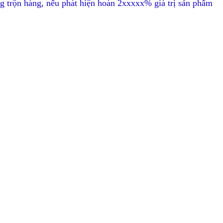
g trộn hàng, nếu phát hiện hoàn 2xxxxx% giá trị sản phẩm