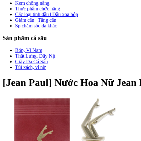
Kem chống nắng
Thực phẩm chức năng
Các loại tinh dầu | Dầu xoa bóp
Giảm cân | Tăng cân
Sp chăm sóc da khác
Sản phẩm cá sấu
Bóp, Ví Nam
Thắt Lưng, Dây Nịt
Giày Da Cá Sấu
Túi xách, ví nữ
[Jean Paul] Nước Hoa Nữ Jean 