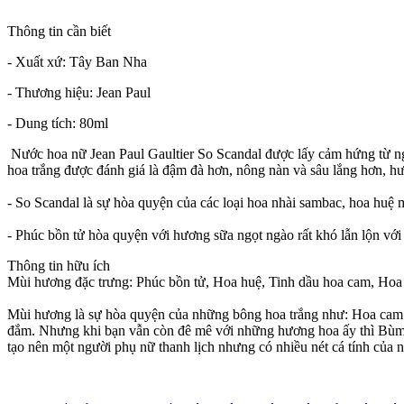
Thông tin cần biết
- Xuất xứ: Tây Ban Nha
- Thương hiệu: Jean Paul
- Dung tích: 80ml
Nước hoa nữ Jean Paul Gaultier So Scandal được lấy cảm hứng từ ng
hoa trắng được đánh giá là đậm đà hơn, nông nàn và sâu lắng hơn, h
- So Scandal là sự hòa quyện của các loại hoa nhài sambac, hoa huệ m
- Phúc bồn tử hòa quyện với hương sữa ngọt ngào rất khó lẫn lộn vớ
Thông tin hữu ích
Mùi hương đặc trưng: Phúc bồn tử, Hoa huệ, Tinh dầu hoa cam, Hoa
Mùi hương là sự hòa quyện của những bông hoa trắng như: Hoa cam 
đắm. Nhưng khi bạn vẫn còn đê mê với những hương hoa ấy thì Bùm,
tạo nên một người phụ nữ thanh lịch nhưng có nhiều nét cá tính của 