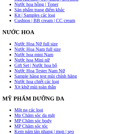
Nước hoa hồng | Toner
Sản phẩm trang điểm khác
Kit | Samples các loại
Cushion | BB cream | CC cream
NƯỚC HOA
Nước Hoa Nữ full size
Nước Hoa Nam full size
Nước hoa mini Nam
Nước hoa Mini nữ
Gift Set | Nước hoa bộ
Nước Hoa Tester Nam Nữ
Sample hàng test mùi chính hãng
Nước hoa chiết các loại
Xịt khử mùi toàn thân
MỸ PHẨM DƯỠNG DA
Mặt nạ các loại
Mp Chăm sóc da mặt
MP Chăm sóc body
MP Chăm sóc tóc
Kem nám tàn nhang | mụn | sẹo