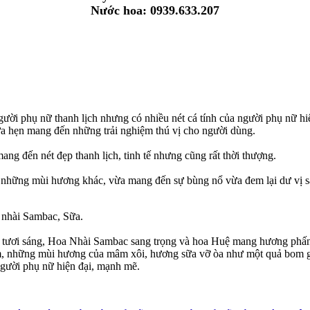
Nước hoa: 0939.633.207
ười phụ nữ thanh lịch nhưng có nhiều nét cá tính của người phụ nữ h
ưa hẹn mang đến những trải nghiệm thú vị cho người dùng.
ang đến nét đẹp thanh lịch, tinh tế nhưng cũng rất thời thượng.
i những mùi hương khác, vừa mang đến sự bùng nổ vừa đem lại dư vị s
 nhài Sambac, Sữa.
tươi sáng, Hoa Nhài Sambac sang trọng và hoa Huệ mang hương phấn t
 những mùi hương của mâm xôi, hương sữa vỡ òa như một quả bom gợi
người phụ nữ hiện đại, mạnh mẽ.