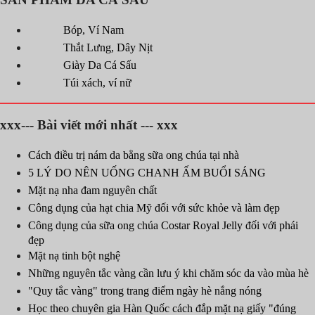
Bóp, Ví Nam
Thắt Lưng, Dây Nịt
Giày Da Cá Sấu
Túi xách, ví nữ
xxx--- Bài viết mới nhất --- xxx
Cách điều trị nám da bằng sữa ong chúa tại nhà
5 LÝ DO NÊN UỐNG CHANH ẤM BUỔI SÁNG
Mặt nạ nha đam nguyên chất
Công dụng của hạt chia Mỹ đối với sức khỏe và làm đẹp
Công dụng của sữa ong chúa Costar Royal Jelly đối với phái
đẹp
Mặt nạ tinh bột nghệ
Những nguyên tắc vàng cần lưu ý khi chăm sóc da vào mùa hè
"Quy tắc vàng" trong trang điểm ngày hè nắng nóng
Học theo chuyên gia Hàn Quốc cách đắp mặt nạ giấy "đúng