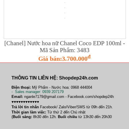
[Chanel] Nước hoa nữ Chanel Coco EDP 100ml -
Mã Sản Phẩm: 3483
đ
Giá bán:3.700.000
THÔNG TIN LIÊN HỆ: Shopdep24h.com
Điện thoại:
Mỹ Phẩm - Nước hoa: 0968 444004
-
Sales manager
: 0939 207179
Email:
nganle7179@gmail.com - Facebook.com/shopdep24h
♥♥♥♥♥♥♥♥♥♥♥♥
Trả lời tin nhắn
Facebook/ Zalo/Viber/SMS từ 09h đến 21h.
Thời gian làm việc:
Từ thứ 2 đến Chủ nhật
(
Buổi sáng:
8h30 đến 12h.
Buổi chiều
từ 13h30 đến 20h30