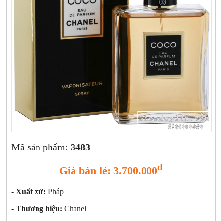
Xịt khoáng
Giảm cân | Tăng cân
Sữa rửa mặt | Tẩy trang | Lột mụn
Sp chăm sóc da khác
Nước hoa hồng | Toner
Sản phẩm trang điểm khác
Kit | Samples các loại
Cushion | BB cream | CC cream
Mã sản phẩm:
3483
đ
Giá bán lẻ: 3.700.000
- Xuất xứ:
Pháp
- Thương hiệu:
Chanel