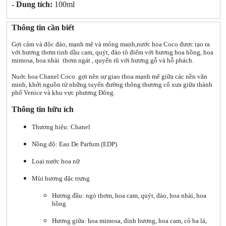
- Dung tích:
100ml
Thông tin cần biết
Gợi cảm và độc đáo, mạnh mẽ và mỏng manh,nước hoa Coco được tạo ra
với hương thơm tinh dầu cam, quýt, đào tô điểm với hương hoa hồng, hoa
mimosa, hoa nhài thơm ngát , quyến rũ với hương gỗ và hỗ phách.
Nuớc hoa Chanel Coco gợi nên sự giao thoa mạnh mẽ giữa các nền văn
minh, khởi nguồn từ những tuyến đường thông thương cổ xưa giữa thành
phố Venice và khu vực phương Đông.
Thông tin hữu ích
Thương hiệu: Chanel
Nồng độ: Eau De Parfum (EDP)
Loại nước hoa nữ
Mùi hương đặc trưng
Hương đầu: ngò thơm, hoa cam, quýt, đào, hoa nhài, hoa
hồng
Hương giữa: hoa mimosa, đinh hương, hoa cam, cỏ ba lá,